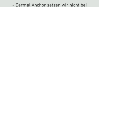
- Dermal Anchor setzen wir nicht bei
Minderjährigen
Abheilungszeit: 3-4 Monate
Pflege
anleitung
wilhelmshöher-allee 110, 34119 kassel
/
kassel@nakedsteel.de
-
0561 7393444
bewertungen