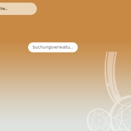
he...
termin
preise
More
buchungsverwaltung