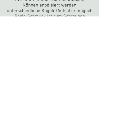
können
anodisiert
werden
unterschiedliche Kugeln
/Aufsätze möglich
Basis-Schmuck ist zum Schrauben
Dermal Anchor, Surface Bar, L-Bar
für Dermal Anchor (unten Fuß, oben ein
Stein)
Oberflächen-Piercing (rechtwinkliger Stab)
L-Bar (je nach Anatomie bei Christina)
(in 1,6mm)
können
anodisiert
werden