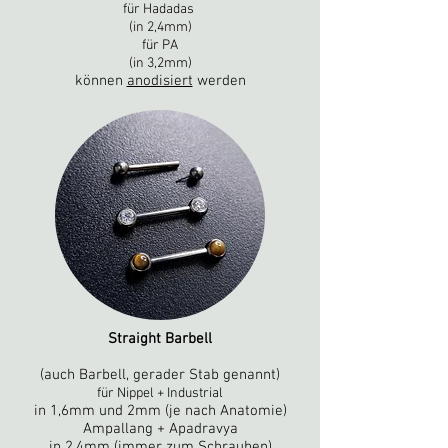
für Hadadas
(in 2,4mm)
für PA
(in 3,2mm)
können
anodisiert
werden
Straight Barbell
(auch Barbell, gerader Stab genannt)
für Nippel + Industrial
in 1,6mm und 2mm (je nach Anatomie)
Ampallang + Apadravya
in 2,4mm (immer zum Schrauben)