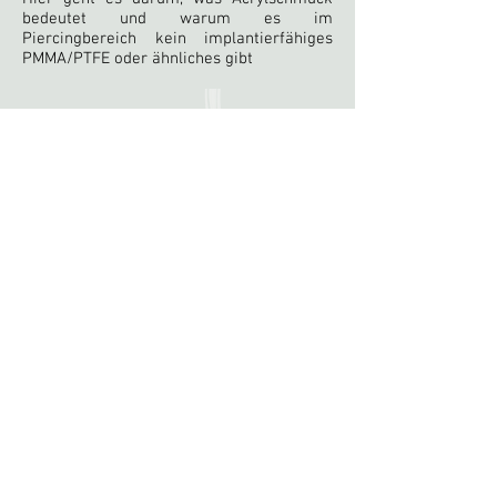
bedeutet und warum es im
Piercingbereich kein implantierfähiges
PMMA/PTFE oder ähnliches gibt
wilhelmshöher-allee 110, 34119 kassel
/
kassel@nakedsteel.de
-
0561 7393444
bewertungen
öffnungszeiten:
dienstag 15-20h, mittwoch & donnerstag 13-
18h, freitag 10-16h, samstag 10-14h
*wir akzeptieren (kredit)kartenzahlung*