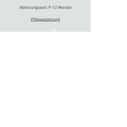
Abheilungszeit: 9-12 Monate
Pflegea
nlei
tung
wilhelmshöher-allee 110, 34119 kassel
/
kassel@nakedsteel.de
-
0561 7393444
bewertungen
öffnungszeiten:
dienstag 15-20h, mittwoch & donnerstag 13-
18h, freitag 10-16h, samstag 10-14h