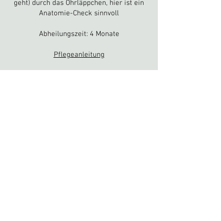
geht)
durch das Ohrläppchen, hier ist ein
Anatomie-Check sinnvoll
Abheilungszeit: 4 Monate
Pflegeanleitung
wilhelmshöher-allee 110, 34119 kassel
/
kassel@nakedsteel.de
-
0561 7393444
bewertungen