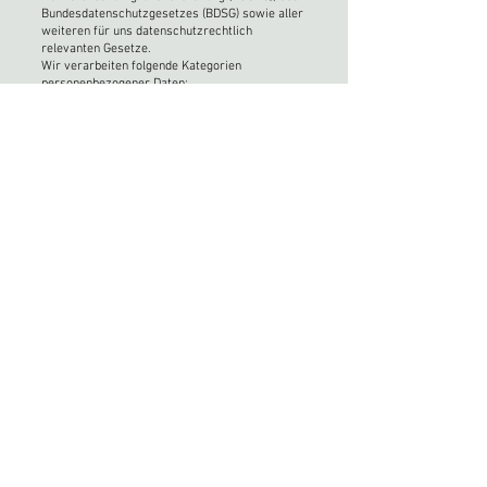
Bundesdatenschutzgesetzes (BDSG) sowie aller
weiteren für uns datenschutzrechtlich
relevanten Gesetze.
Wir verarbeiten folgende Kategorien
personenbezogener Daten:
Namen
Adressen
Kontaktdaten
Geburtsdaten
Zahlungsdaten
Auftragsdaten
Vertragsdaten
Die Sie betreffenden personenbezogenen Daten
werden zu den folgenden Zwecken auf folgender
Rechtsgrundlage verarbeitet:
Zur Durchführung vorvertraglicher Maßnahmen
oder zur Erfüllung des Vertragsverhältnisses
und dessen Verwaltung auf Grundlage des Art. 6
Abs. 1 lit. b DSGVO. Ohne die Angabe
personenbezogener Daten ist die
Vertragserfüllung nicht möglich. Die
Speicherung der Daten erfolgt jeweils für die
Dauer der entsprechenden Vertragsbeziehung.
Eine Löschung erfolgt nach Ende der
Vertragsbeziehung und/oder nach Ablauf
gesetzlicher Aufbewahrungsfristen.
3. Direktwerbung und Widerspruch
Zu Werbezwecken informieren wir Kunden (auf