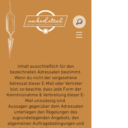
Haftungsausschluss
Inhalt ausschließlich für den
bezeichneten Adressaten bestimmt.
Wenn du nicht der vorgesehene
Adressat dieser E-Mail oder Vertreter
bist, so beachte, dass jede Form der
Kenntnisnahme & Verbreitung dieser E-
Mail unzulässig sind.
Aussagen gegenüber dem Adressaten
unterliegen den Regelungen des
zugrundeliegenden Angebots, den
allgemeinen Auftragsbedingungen und