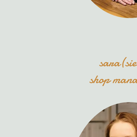
sara(sie
shop man