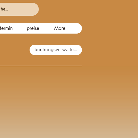
he...
termin
preise
More
buchungsverwaltung