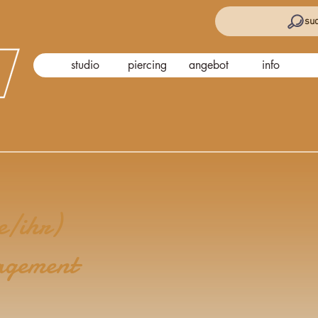
suc
studio
piercing
angebot
info
e/ihr)
agement