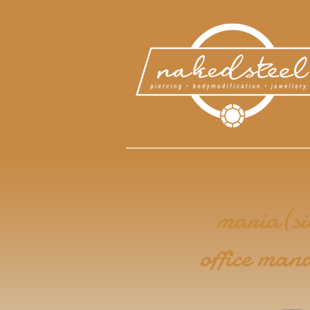
maria(si
office man