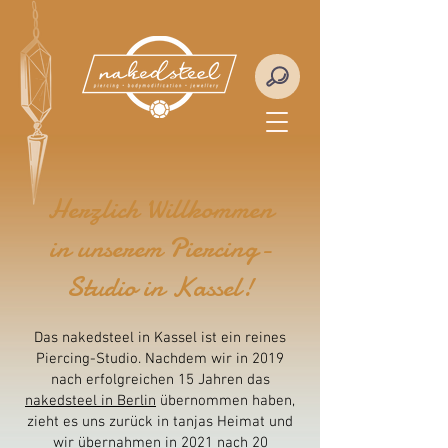
Herzlich Willkommen
in unserem Piercing-
Studio in Kassel!
Das nakedsteel in Kassel ist ein reines
Piercing-Studio. Nachdem wir in 2019
nach erfolgreichen 15 Jahren das
nakedsteel in Berlin
übernommen haben,
zieht es uns zurück in tanjas Heimat und
wir übernahmen in 2021 nach 20